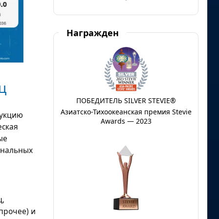
Награжден
ц
ПОБЕДИТЕЛЬ SILVER STEVIE®
Азиатско-Тихоокеанская премия Stevie
дукцию
Awards — 2023
еская
ые
ональных
ц,
прочее) и