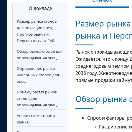
О докладе
Размер рынка 
Размер рынка столов
для фиксации овец,
рынка и Перс
Прогноз рынка и
Перспективы от FMI
Обзор рынка столов для
Рынок опрокидывающихс
опрокидывания овец
Ожидается, что к концу 
среднегодовым темпом р
Определение рынка
2036 году. Животноводче
наклонных столов для
прямые продажи займут
овец
Почему растет рынок
Обзор рынка 
столов для
опрокидывания овец?
Анализ сегментации
Спрос и факторы ро
рынка
Расширение к