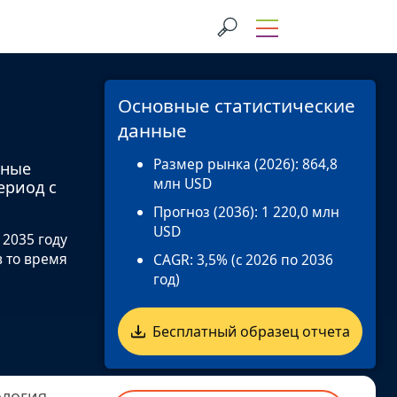
Основные статистические
данные
Размер рынка (2026):
864,8
тные
млн USD
ериод с
Прогноз (2036):
1 220,0 млн
USD
 2035 году
в то время
CAGR:
3,5% (с 2026 по 2036
год)
Бесплатный образец отчета
логия