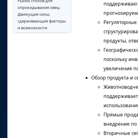
Рынок столов для
поддерживают 
опрокидывания овец:
прогнозируем
Движущие силы,
сдерживающие факторы
Регуляторные
и возможности
структурирова
Анализ рынка столов для
продукты, от
фиксации овец по
Географическо
ключевым странам
поскольку инв
Конкурентный
увеличение п
ландшафт и
Обзор продукта и с
стратегическое
позиционирование
Животноводчес
Ключевые игроки на
поддерживаетс
рынке
использовани
опрокидывающихся
Прямые продаж
столов для овец
внедрение по
Объем и охват отчета
Вторичные се
Анализ сегментации