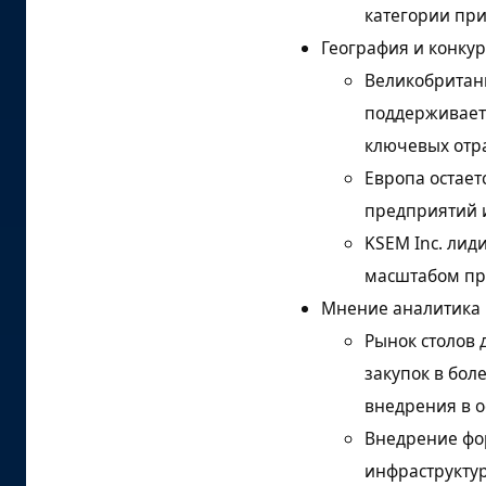
категории пр
рынка
География и конку
Источники исследования
Великобритани
и библиография
поддерживает
ключевых отра
Европа остае
предприятий 
KSEM Inc. лид
масштабом пр
Мнение аналитика
Рынок столов 
закупок в бол
внедрения в о
Внедрение фо
инфраструкту