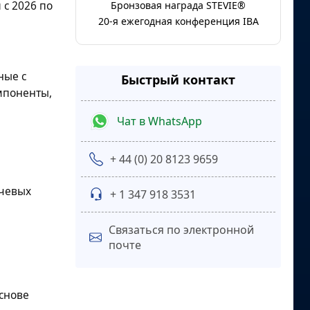
с 2026 по
Бронзовая награда STEVIE®
20-я ежегодная конференция IBA
ные с
Быстрый контакт
мпоненты,
Чат в WhatsApp
+ 44 (0) 20 8123 9659
ючевых
+ 1 347 918 3531
Связаться по электронной
почте
снове