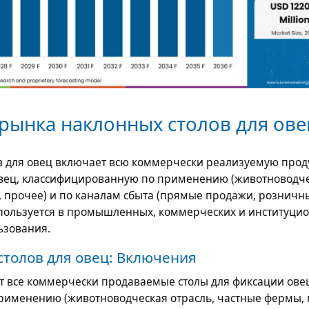
рынка наклонных столов для ове
в для овец включает всю коммерчески реализуемую про
овец, классифицированную по применению (животноводч
, прочее) и по каналам сбыта (прямые продажи, розничн
спользуется в промышленных, коммерческих и институци
ьзования.
столов для овец: Включения
 все коммерчески продаваемые столы для фиксации ове
именению (животноводческая отрасль, частные фермы, 