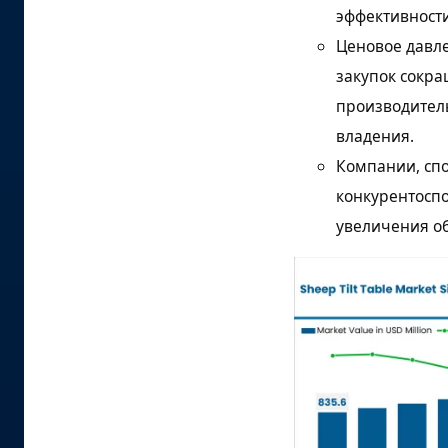
эффективности
Ценовое давле
закупок сокр
производитель
владения.
Компании, сп
конкурентосп
увеличения об