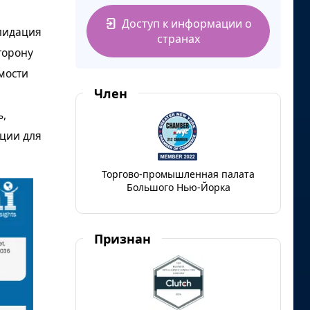
Доступ к информации о
лидация
странах
торону
мости
Член
ь,
ции для
Торгово-промышленная палата
Большого Нью-Йорка
Признан