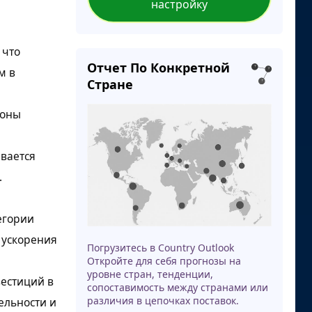
настройку
 что
Отчет По Конкретной
м в
Стране
роны
ивается
.
егории
 ускорения
Погрузитесь в Country Outlook
Откройте для себя прогнозы на
уровне стран, тенденции,
естиций в
сопоставимость между странами или
различия в цепочках поставок.
ельности и