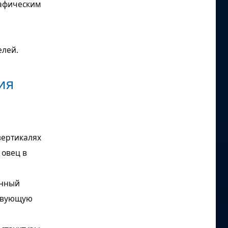
рафическим
елей.
ия
вертикалях
 овец в
анный
ствующую