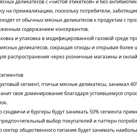
ясных деликатесов с «чистой этикеткой» и без антибиотик
су на премиализацию, поскольку потребители, заботящие
еходят от обычных мясных деликатесов к продуктам с п
ниженным содержанием консервантов.
аковка и упаковка в модифицированной газовой среде п
 мясных деликатесов, сокращая отходы и открывая более
для распространения через розничные магазины и онлай
сегментов
ктовый сегмент, птичьи мясные деликатесы, занимал 40
ранит свое доминирование благодаря устоявшемуся спрос
ок.
о сэндвичи и бургеры будут занимать 50% сегмента прим
 предпочтительный выбор покупателей и паттерн потреб
о сектор общественного питания будет занимать наибол