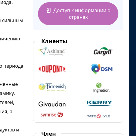
иода.
Доступ к информации о
странах
я сильным
еличению
Клиенты
о периода.
аженные
амику.
телей,
ия, а
дуктов и
Член