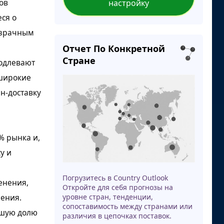
ов
настройку
ся о
розрачным
Отчет По Конкретной
Стране
родлевают
 широкие
н-доставку
% рынка и,
у и
Погрузитесь в Country Outlook
енения,
Откройте для себя прогнозы на
ления.
уровне стран, тенденции,
сопоставимость между странами или
ьшую долю
различия в цепочках поставок.