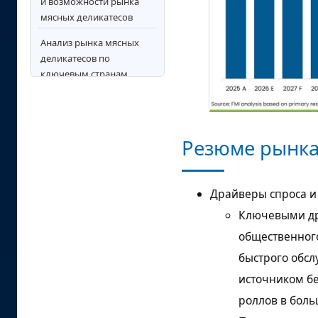
и возможности рынка
мясных деликатесов
Анализ рынка мясных
деликатесов по
ключевым странам
Конкурентная среда и
стратегическое
позиционирование
Резюме рынка
Ключевые игроки на
рынке мясных
деликатесов
Драйверы спроса и
Область применения и
Ключевыми др
охват отчета
общественног
Анализ сегментации
быстрого обс
рынка
источником бе
Источники исследования
роллов в боль
и библиография