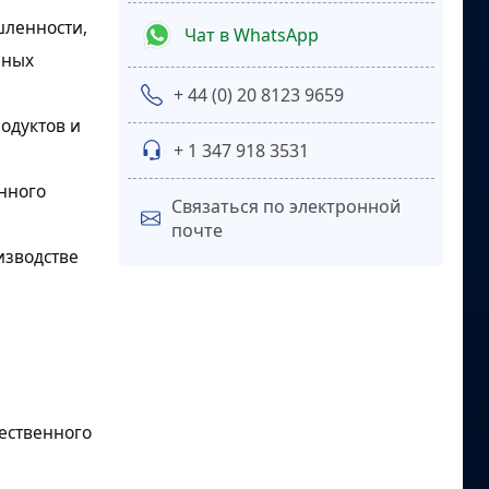
шленности,
Чат в WhatsApp
чных
+ 44 (0) 20 8123 9659
одуктов и
+ 1 347 918 3531
нного
Связаться по электронной
почте
изводстве
ественного