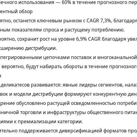
нечного использования — 60% в течение прогнозного пер
рентный обзор
ятно, останется ключевым рынком с CAGR 7,3%, благодар
ным показателям спроса и растущему потреблению.
роятно, сохранит рост на уровне 6,9% CAGR благодаря ув
асширению дистрибуции.
нтегрированными цепочками поставок и многоканальной
 вероятно, будут набирать обороты в течение прогнозног
в
деликатесов развивается: явные лидеры сегментов, нал
авок и модели дистрибуции формируют конкурентную дин
дрение обусловлено растущей осведомленностью потреби
ничной торговли и инфраструктуры общественного питан
циями к премиализации категории.
ительно поддерживается диверсификацией форматов про