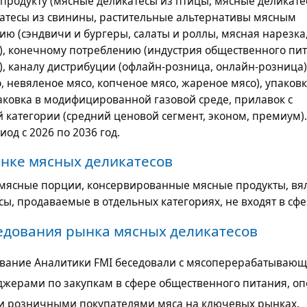
продукту (мясные деликатесы из птицы, мясные деликате
атесы из свинины, растительные альтернативы мясным
ю (сэндвичи и бургеры, салаты и роллы, мясная нарезка
, конечному потреблению (индустрия общественного пит
, каналу дистрибуции (офлайн-розница, онлайн-розница)
, невяленое мясо, копченое мясо, жареное мясо), упаков
паковка в модифицированной газовой среде, прилавок с
й категории (средний ценовой сегмент, эконом, премиум)
од с 2026 по 2036 год.
нке мясных деликатесов
мясные порции, консервированные мясные продукты, вя
сы, продаваемые в отдельных категориях, не входят в сфе
едования рынка мясных деликатесов
вание Аналитики FMI беседовали с мясоперерабатываю
жерами по закупкам в сфере общественного питания, о
и розничными покупателями мяса на ключевых рынках.