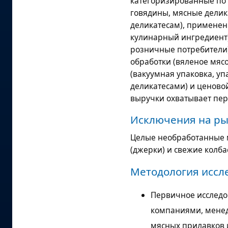
категоризированные по 
говядины, мясные делик
деликатесам), применени
кулинарный ингредиент)
розничные потребители)
обработки (вяленое мясо
(вакуумная упаковка, у
деликатесами) и ценово
выручки охватывает пери
Исключения на ры
Целые необработанные 
(джерки) и свежие колба
Методология иссл
Первичное исследо
компаниями, менед
мясных прилавков 