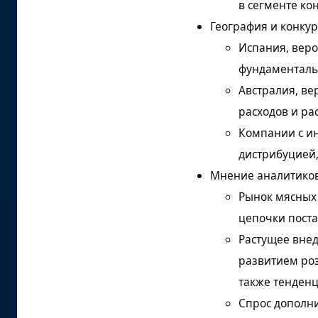
в сегменте ко
География и конку
Испания, веро
фундаменталь
Австралия, ве
расходов и р
Компании с и
дистрибуцией,
Мнение аналитико
Рынок мясных 
цепочки пост
Растущее вне
развитием роз
также тенден
Спрос дополн