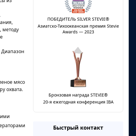
сы из
,
ПОБЕДИТЕЛЬ SILVER STEVIE®
ания,
Азиатско-Тихоокеанская премия Stevie
, методу
Awards — 2023
ке
. Диапазон
леное мясо
ру охвата.
Бронзовая награда STEVIE®
20-я ежегодная конференция IBA
щими
ператорами
Быстрый контакт