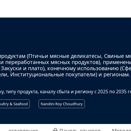
продуктам (Птичьи мясные деликатесы, Свиные м
си переработанных мясных продуктов), применен
 Закуски и плато), конечному использованию (Сф
ли, Институциональные покупатели) и регионам.
 типу продукта, каналу сбыта и региону с 2025 по 2035 г
ultry & Seafood
Nandini Roy Choudhury
оглавление
Панель отчетов
Методо