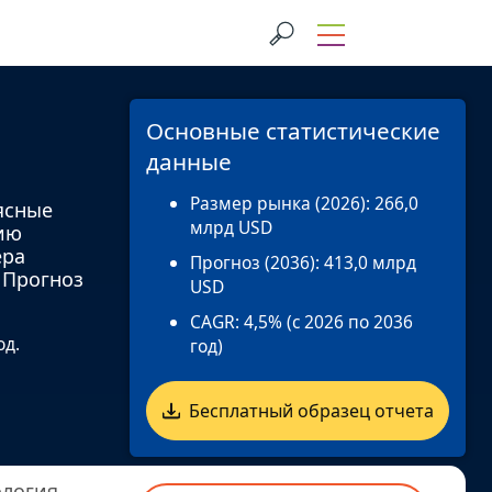
Основные статистические
данные
Размер рынка (2026):
266,0
ясные
млрд USD
ию
ера
Прогноз (2036):
413,0 млрд
 Прогноз
USD
CAGR:
4,5% (с 2026 по 2036
од.
год)
Бесплатный образец отчета
логия