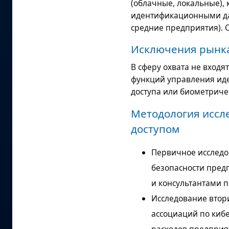
(облачные, локальные),
идентификационными да
средние предприятия). 
Исключения рынка
В сферу охвата не вход
функций управления ид
доступа или биометриче
Методология иссл
доступом
Первичное исследо
безопасности пред
и консультантами 
Исследование втор
ассоциаций по кибе
расходов предприя