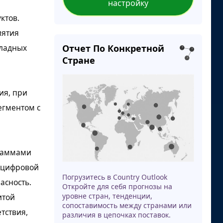
настройку
ктов.
иятия
ладных
Отчет По Конкретной
Стране
ия, при
егментом с
граммами
 цифровой
Погрузитесь в Country Outlook
асность.
Откройте для себя прогнозы на
уровне стран, тенденции,
итой
сопоставимость между странами или
тствия,
различия в цепочках поставок.