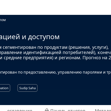
пом
ацией и доступом
сегментирован по продуктам (решения, услуги),
правление идентификацией потребителей), коне
 средние предприятия) и регионам. Прогноз на 
нтирован по предоставлению, управлению паролями и т
mation
Sudip Saha
оглавление
Панель отчетов
Методо