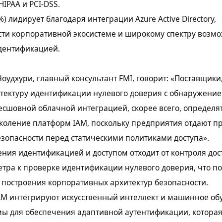
HIPAA и PCI-DSS.
0%) лидирует благодаря интеграции Azure Active Directory,
ти корпоративной экосистеме и широкому спектру возм
дентификацией.
оудхури, главный консультант FMI, говорит: «Поставщики
тектуру идентификации нулевого доверия с обнаружение
есшовной облачной интеграцией, скорее всего, определя
коление платформ IAM, поскольку предприятия отдают п
зопасности перед статическими политиками доступа».
ния идентификацией и доступом отходит от контроля дос
тра к проверке идентификации нулевого доверия, что п
 построения корпоративных архитектур безопасности.
AM интегрируют искусственный интеллект и машинное об
мы для обеспечения адаптивной аутентификации, котора