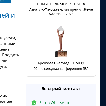
ПОБЕДИТЕЛЬ SILVER STEVIE®
Азиатско-Тихоокеанская премия Stevie
ией и
Awards — 2023
 услуги,
данными,
дение
. Продукты
ление
Бронзовая награда STEVIE®
уги.
20-я ежегодная конференция IBA
Быстрый контакт
я
ному
ыванию
Чат в WhatsApp