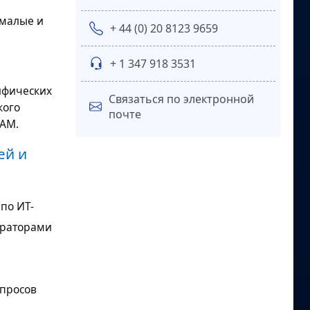
 малые и
+ 44 (0) 20 8123 9659
+ 1 347 918 3531
ифических
Связаться по электронной
кого
почте
IAM.
ей и
по ИТ-
граторами
опросов