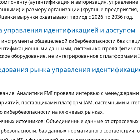
 компоненту (аутентификация и авторизация, управление
нными) и размеру организации (крупные предприятия,
Оценки выручки охватывают период с 2026 по 2036 год.
 управления идентификацией и доступом
ят инструменты общецелевой кибербезопасности без спец
ентификационными данными, системы контроля физичес
ское оборудование, не интегрированное с платформами 
едования рынка управления идентификаци
вание: Аналитики FMI провели интервью с менеджерами 
приятий, поставщиками платформ IAM, системными инте
по кибербезопасности на ключевых рынках.
ичных источников: Объединенные данные от отраслевых
рбезопасности, баз данных нормативного соответствия, 
тий на ИТ и финансовой отчетности поставщиков.