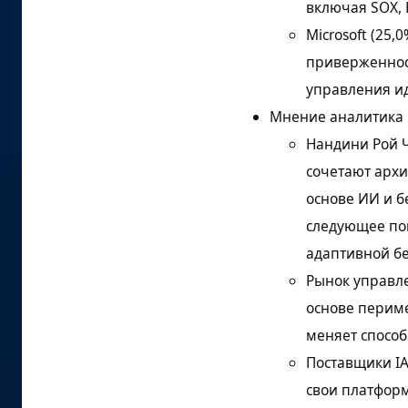
включая SOX, 
Microsoft (25,
приверженнос
управления и
Мнение аналитика
Нандини Рой Ч
сочетают архи
основе ИИ и б
следующее по
адаптивной бе
Рынок управле
основе периме
меняет способ
Поставщики I
свои платфор