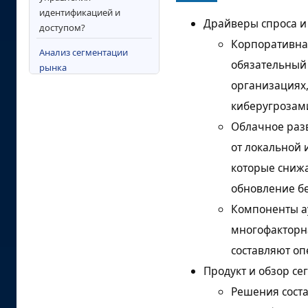
идентификацией и
Драйверы спроса и
доступом?
Корпоративная
Анализ сегментации
обязательный 
рынка
организациях
Драйверы,
киберугрозам
сдерживающие факторы
и возможности рынка
Облачное разв
управления
от локальной
идентификацией и
которые сниж
доступом
обновление бе
Анализ рынка
Компоненты ау
управления
идентификацией и
многофакторна
доступом по ключевым
составляют оп
странам
Продукт и обзор се
Конкурентная среда и
Решения соста
стратегическое