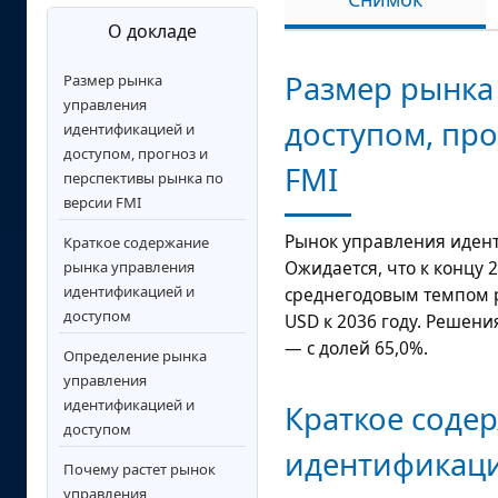
О докладе
Размер рынка
Размер рынка
управления
доступом, пр
идентификацией и
доступом, прогноз и
FMI
перспективы рынка по
версии FMI
Рынок управления иден
Краткое содержание
Ожидается, что к концу 
рынка управления
идентификацией и
среднегодовым темпом 
доступом
USD
к 2036 году. Решени
— с долей 65,0%.
Определение рынка
управления
идентификацией и
Краткое соде
доступом
идентификаци
Почему растет рынок
управления