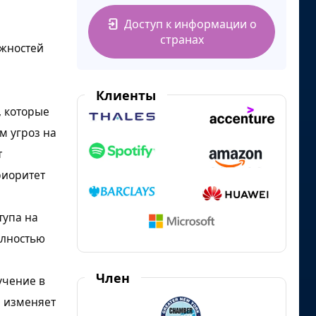
Доступ к информации о
странах
ожностей
Клиенты
, которые
м угроз на
т
риоритет
тупа на
олностью
Член
учение в
я изменяет