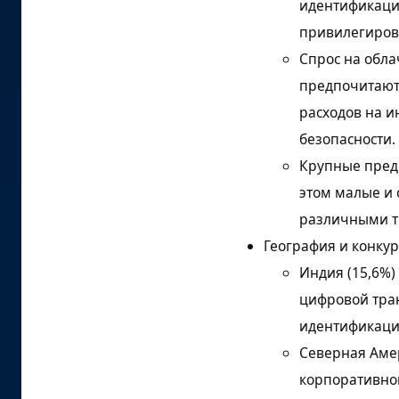
позиционирование
идентификаци
привилегиров
Ключевые игроки на
рынке управления
Спрос на обла
идентификацией и
предпочитают
доступом
расходов на и
Область применения и
безопасности.
охват отчета
Крупные предп
Анализ сегментации
этом малые и
рынка
различными т
Источники исследования
География и конку
и библиография
Индия (15,6%)
На этот Отчет отвечают
цифровой тра
идентификаци
Северная Аме
корпоративной