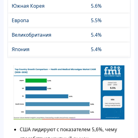
Южная Корея
5.6%
Европа
5.5%
Великобритания
5.4%
Япония
5.4%
США лидируют с показателем 5,6%, чему