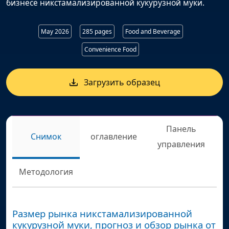
бизнесе никстамализированной кукурузной муки.
May 2026
285 pages
Food and Beverage
Convenience Food
Загрузить образец
Панель
Снимок
оглавление
управления
Методология
Размер рынка никстамализированной
кукурузной муки, прогноз и обзор рынка от