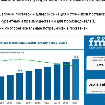
авовой базе и структурах закупок на основных географи
цепочки поставок и диверсификация источников поставок
онкурентными преимуществами для производителей,
х многорегиональные потребности в поставках.