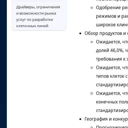
Драйверы, ограничения
Одобрение ре
и возможности рынка
режимов и ра
услуг по разработке
широкое клин
клеточных линий
Обзор продуктов и 
Анализ рынка услуг по
Ожидается, чт
разработке клеточных
линий по ключевым
долей 46,0%, 
странам
требования к 
Конкурентная среда и
Ожидается, чт
стратегическое
типов клеток 
позиционирование
стандартизиро
Ключевые игроки на
Ожидается, чт
рынке услуг по
разработке клеточных
конечных поль
линий
стандартизиро
Область охвата и
География и конку
содержание отчета
Прогнозируетс