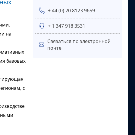
чных
+ 44 (0) 20 8123 9659
ями,
+ 1 347 918 3531
ми на
Связаться по электронной
почте
ормативных
ния базовых
регирующая
егионам, с
оизводстве
енными