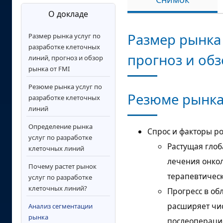
О докладе
Размер рынка 
Размер рынка услуг по
разработке клеточных
прогноз и обз
линий, прогноз и обзор
рынка от FMI
Резюме рынка услуг по
Резюме рынка
разработке клеточных
линий
Определение рынка
Спрос и факторы ро
услуг по разработке
Растущая гло
клеточных линий
лечения онко
Почему растет рынок
терапевтичес
услуг по разработке
клеточных линий?
Прогресс в об
расширяет чи
Анализ сегментации
рынка
послеопераци