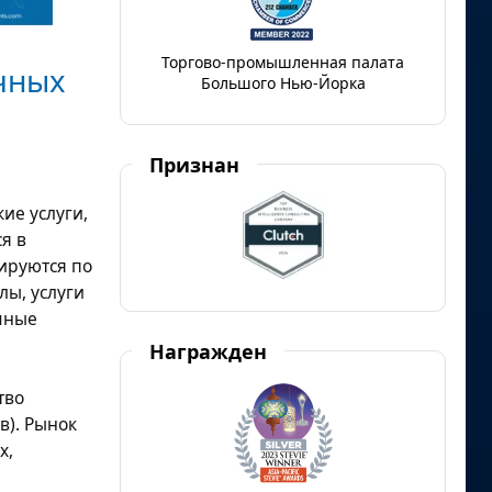
Торгово-промышленная палата
чных
Большого Нью-Йорка
Признан
ие услуги,
я в
ируются по
лы, услуги
чные
Награжден
тво
в). Рынок
х,