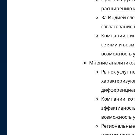
Сегментация
расширению и
Источники исследования
За Индией сле
и библиография
согласование
Компании с и
сетями и воз
возможность у
Мнение аналитико
Рынок услуг п
характеризую
дифференциац
Компании, кот
эффективност
возможность у
Региональные 