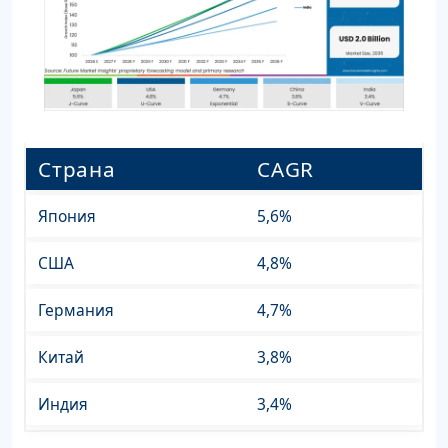
Страна
CAGR
Япония
5,6%
США
4,8%
Германия
4,7%
Китай
3,8%
Индия
3,4%