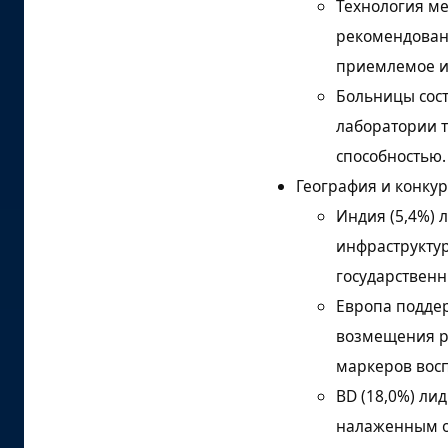
Технология ме
рекомендован
приемлемое и
Больницы сост
лаборатории 
способностью.
География и конку
Индия (5,4%) 
инфраструктур
государственн
Европа поддер
возмещения р
маркеров вос
BD (18,0%) ли
налаженным о