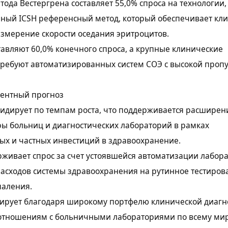
тода Вестергрена составляет 55,0% спроса на технологии,
ный ICSH референсный метод, который обеспечивает кл
змерение скорости оседания эритроцитов.
авляют 60,0% конечного спроса, а крупные клинические
требуют автоматизированных систем СОЭ с высокой проп
рентный прогноз
лидирует по темпам роста, что поддерживается расшире
ы больниц и диагностических лабораторий в рамках
ых и частных инвестиций в здравоохранение.
живает спрос за счет устоявшейся автоматизации лабор
асходов системы здравоохранения на рутинное тестиров
паления.
дирует благодаря широкому портфелю клинической диагн
тношениям с больничными лабораториями по всему мир