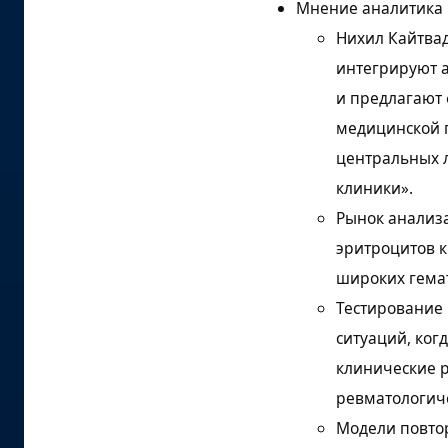
Мнение аналитика
Нихил Кайтвад
интегрируют 
и предлагают 
медицинской 
центральных 
клиники».
Рынок анализа
эритроцитов 
широких гемат
Тестирование 
ситуаций, ког
клинические р
ревматологиче
Модели повто