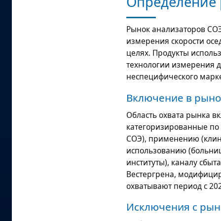
Определение 
Рынок анализаторов СОЭ
измерения скорости осе
целях. Продукты исполь
технологии измерения д
неспецифического марк
Включение в рыно
Область охвата рынка в
категоризированные по 
СОЭ), применению (клин
использованию (больниц
институты), каналу сбыт
Вестергрена, модифицир
охватывают период с 202
Исключения с рын