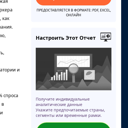
ажая
аркера
ПРЕДОСТАВЛЯЕТСЯ В ФОРМАТЕ: PDF, EXCEL,
ОНЛАЙН
, как
вания.
ию,
Настроить Этот Отчет
ь,
ратории и
% спроса
Получите индивидуальные
 в
аналитические данные
Укажите предпочитаемые страны,
ми
сегменты или временные рамки.