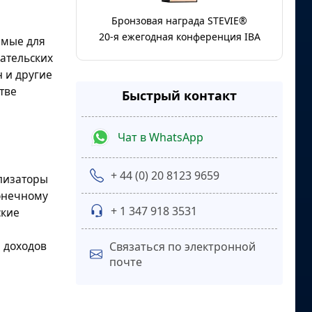
Бронзовая награда STEVIE®
20-я ежегодная конференция IBA
емые для
вательских
 и другие
тве
Быстрый контакт
Чат в WhatsApp
,
+ 44 (0) 20 8123 9659
лизаторы
конечному
+ 1 347 918 3531
ские
 доходов
Связаться по электронной
почте