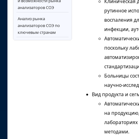
Клиническая д
и возможности рынка
анализаторов СОЭ
рутинное исп
Анализ рынка
воспаления дл
анализаторов СОЭ по
инфекции, ау
ключевым странам
Автоматически
Конкурентная среда и
поскольку лаб
стратегическое
автоматизиро
позиционирование
стандартизац
Ключевые игроки на
Больницы сост
рынке анализаторов СОЭ
научно-исслед
Область применения и
охват отчета
Вид продукта и сег
Автоматически
Анализ сегментации
рынка
на продукцию,
лабораториях
Источники
исследований и
методами.
библиография