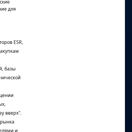
ские
ние для
торов ESR,
закупкам
й, базы
инической
ещении
ых,
у вверх".
 рынка
елями и