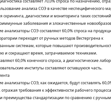
иагностика составляет 70,0% спроса по назначению, отр
ользование анализа СОЭ в качестве неспецифического м
я скрининга, диагностики и мониторинга таких состояний
тоиммунные заболевания и злокачественные новообразо
е анализаторы СОЭ составляют 60,0% спроса на продукц
оратории переходят от ручных методов Вестергрена к
ванным системам, которые повышают производительност
ию и сокращают время, затрачиваемое техниками.
авляют 60,0% конечного спроса, а диагностические лабо
овательские институты составляют оставшуюся часть.
мента
е анализаторы СОЭ, как ожидается, будут составлять 60,0
 отражая требования к эффективности рабочего процесса
 и преимущества стандартизации по сравнению с ручны