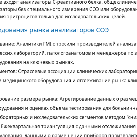
е входят анализаторы С-реактивного белка, общеклиниче
заторы без специального измерения СОЭ или оборудова
ия эритроцитов только для исследовательских целей.
едования рынка анализаторов СОЭ
вание: Аналитики FMI опросили производителей анализа
еских лабораторий, патологоанатомов и менеджеров по 
удования на ключевых рынках.
ментов: Отраслевые ассоциации клинических лаборатори
м медицинского оборудования и отслеживание рынка кл
рование размера рынка: Агрегирование данных о разм
рудования и оценках объема тестирования для больничн
бораторных и исследовательских сегментов методом "сниз
 Ежеквартальная триангуляция с данными отслеживания
удования, данными о размещении приборов производит