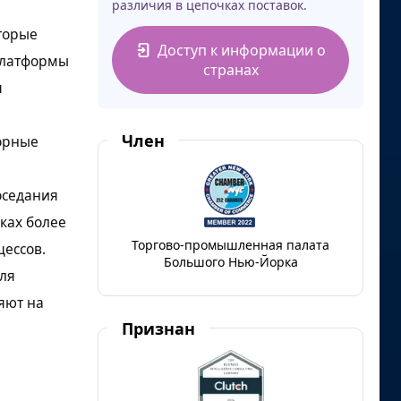
различия в цепочках поставок.
оторые
Доступ к информации о
платформы
странах
я
Член
орные
оседания
ках более
Торгово-промышленная палата
ессов.
Большого Нью-Йорка
ля
яют на
Признан