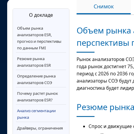
Снимок
О докладе
Объем рынка 
Объем рынка
анализаторов ESR,
перспективы 
прогноз и перспективы
по данным FMI
Резюме рынка
Рынок анализаторов СО
анализаторов ESR
года рынок достигнет
75
период с 2026 по 2036 го
Определение рынка
анализаторы СОЭ будут д
анализаторов СОЭ
диагностика будет лидир
Почему растет рынок
анализаторов ESR?
Резюме рынка
Анализ сегментации
рынка
Спрос и движущие 
Драйверы, ограничения