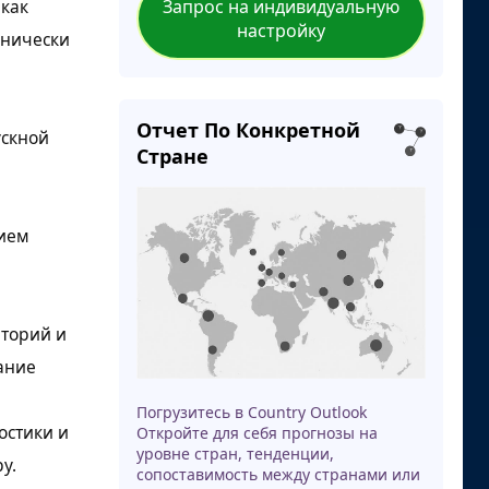
 как
Запрос на индивидуальную
настройку
инически
Отчет По Конкретной
ускной
Стране
нием
аторий и
ание
Погрузитесь в Country Outlook
остики и
Откройте для себя прогнозы на
уровне стран, тенденции,
у.
сопоставимость между странами или