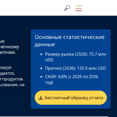
Основные статистические
ые
данные
онечному
гионам.
Размер рынка (2026):
75,7 млн
USD
трируя
Прогноз (2036):
120,9 млн USD
дается,
CAGR:
4,8% (с 2026 по 2036
и продуктов
год)
ьзования, на
Бесплатный образец отчета