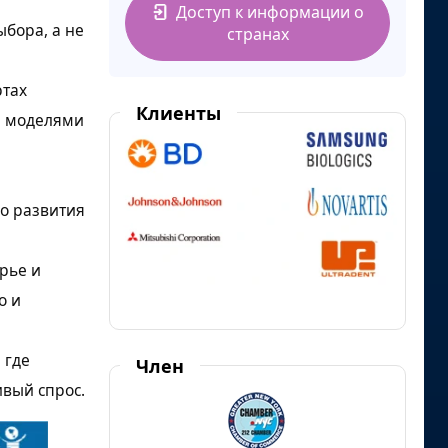
Доступ к информации о
бора, а не
странах
ртах
Клиенты
и моделями
о развития
рье и
о и
 где
Член
вый спрос.