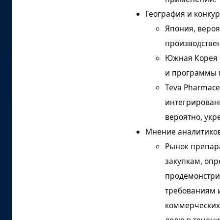
Источники
География и конку
исследований и
Япония, вероя
библиография
производствен
Южная Корея с
и программы 
Teva Pharmace
интегрирован
вероятно, укр
Мнение аналитико
Рынок препара
закупкам, оп
продемонстрир
требованиям 
коммерческих
долю в течени