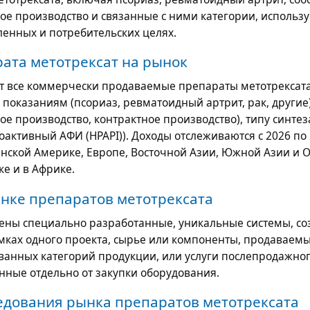
ное производство и связанные с ними категории, использ
енных и потребительских целях.
ата метотрексат на рынок
т все коммерчески продаваемые препараты метотрексата
показаниям (псориаз, ревматоидный артрит, рак, другие)
ое производство, контрактное производство), типу синтез
активный АФИ (HPAPI)). Доходы отслеживаются с 2026 по 
нской Америке, Европе, Восточной Азии, Южной Азии и О
е и в Африке.
нке препаратов метотрексата
чены специально разработанные, уникальные системы, с
мках одного проекта, сырье или компоненты, продаваем
ванных категорий продукции, или услуги послепродажно
нные отдельно от закупки оборудования.
едования рынка препаратов метотрексата