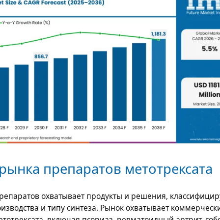
рынка препаратов метотрексата
репаратов охватывает продукты и решения, классифици
оизводства и типу синтеза. Рынок охватывает коммерческ
тотрексата, включая псориаз, ревматоидный артрит, соб