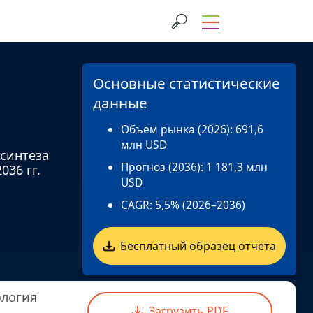
Основные статистические
данные
Объем рынка (2026):
691,6
млн USD
 синтеза
Прогноз (2036):
1 181,3 млн
36 гг.
USD
CAGR:
5,5% (2026–2036)
Бесплатный образец отчета
логия
Загрузить PDF