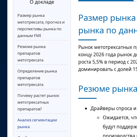
О докладе
Размер рынка 
Размер рынка
метотрексата, прогноз и
рынка по дан
перспективы рынка по
данным FMI
Резюме рынка
Рынок метотрексатных п
препаратов
концу 2026 года рынок 
метотрексата
роста
5,5%
в период с 20
доминировать с долей 15
Определение рынка
препаратов
метотрексата
Резюме рынка
Почему растет рынок
метотрексатных
Драйверы спроса и
препаратов?
Ожидается, ч
Анализ сегментации
будут поддер
рынка
производства 