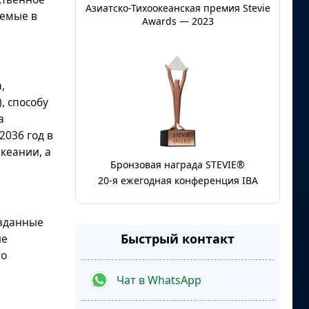
Азиатско-Тихоокеанская премия Stevie
уемые в
Awards — 2023
,
, способу
а
2036 год в
кеании, а
Бронзовая награда STEVIE®
20-я ежегодная конференция IBA
озданные
Быстрый контакт
ые
го
Чат в WhatsApp