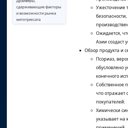
Драйверы,
Ужесточение 
сдерживающие факторы
и возможности рынка
безопасности,
метотрексата
производствен
Анализ рынка
Ожидается, ч
метотрексата по
Азии создаст 
ключевым странам
Обзор продукта и с
Конкурентная среда и
Псориаз, веро
стратегическое
позиционирование
обусловлено 
конечного ис
Ключевые игроки на
рынке метотрексатных
Собственное п
препаратов
что отражает 
Область применения и
покупателей.
охват отчета
Химически син
Анализ сегментации
указывает на
рынка
применений.