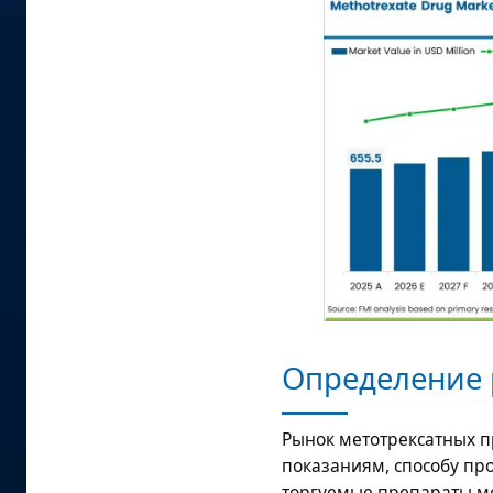
Определение 
Рынок метотрексатных п
показаниям, способу пр
торгуемые препараты ме