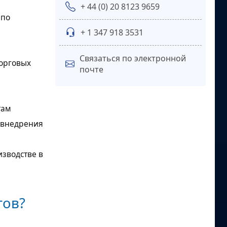
+ 44 (0) 20 8123 9659
 по
+ 1 347 918 3531
Связаться по электронной
торговых
почте
там
 внедрения
зводстве в
тов?