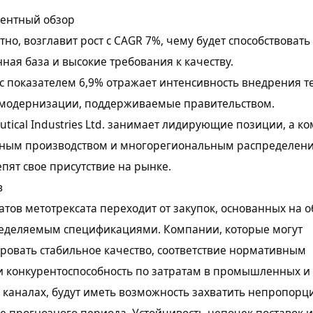
рентный обзор
тно, возглавит рост с CAGR 7%, чему будет способствовать
ная база и высокие требования к качеству.
 показателем 6,9% отражает интенсивность внедрения т
модернизации, поддерживаемые правительством.
utical Industries Ltd. занимает лидирующие позиции, а к
ным производством и многорегиональным распределени
епят свое присутствие на рынке.
в
тов метотрексата переходит от закупок, основанных на о
ределяемым спецификациями. Компании, которые могут
овать стабильное качество, соответствие нормативным
и конкурентоспособность по затратам в промышленных и
 каналах, будут иметь возможность захватить непропор
е прогнозного периода. Устойчивость цепочек поставок и