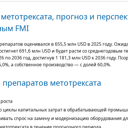
метотрексата, прогноз и перспе
ным FMI
репаратов оценивался в
655,5 млн USD
в 2025 году. Ожида
достигнет
691,6 млн USD
и будет расти со среднегодовым 
26 по 2036 год, достигнув
1 181,3 млн USD
к 2036 году. Псо
,0%, а собственное производство — с долей 60,0%.
 препаратов метотрексата
 роста
то циклы капитальных затрат в обрабатывающей промыш
живать спрос на замену и модернизацию оборудования д
метотрексата в течение прогнозного периода.