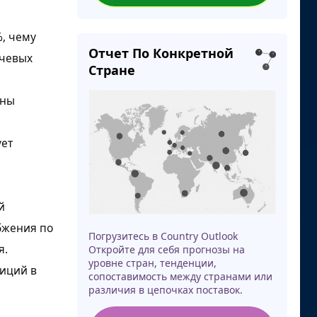
%, чему
Отчет По Конкретной
ючевых
Стране
оны
ует
й
бжения по
Погрузитесь в Country Outlook
я.
Откройте для себя прогнозы на
уровне стран, тенденции,
иций в
сопоставимость между странами или
различия в цепочках поставок.