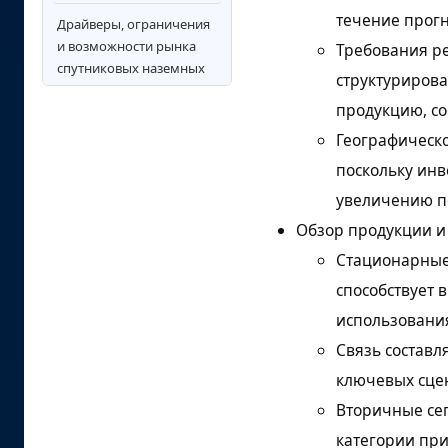
течение прог
Драйверы, ограничения
и возможности рынка
Требования ре
спутниковых наземных
структурирова
станций
продукцию, с
Анализ рынка наземных
Географическо
станций спутниковой
поскольку инв
связи по ключевым
странам
увеличению п
Обзор продукции и
Конкурентный
ландшафт и
Стационарные 
стратегическое
способствует 
позиционирование
использовани
Ключевые игроки на
Связь составл
рынке спутниковых
наземных станций
ключевых сце
Вторичные се
Область отчета и охват
категории пр
Анализ сегментации