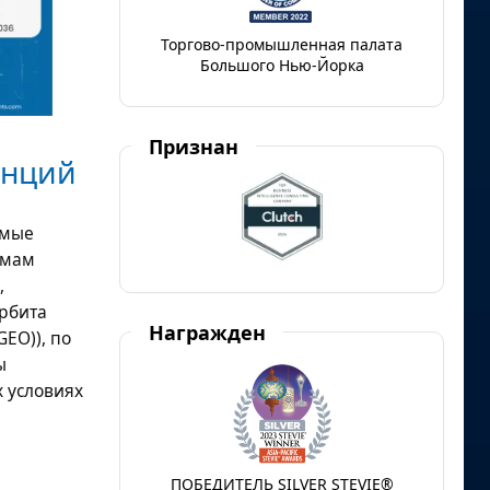
Торгово-промышленная палата
Большого Нью-Йорка
Признан
анций
емые
рмам
,
орбита
Награжден
EO)), по
ы
 условиях
ПОБЕДИТЕЛЬ SILVER STEVIE®