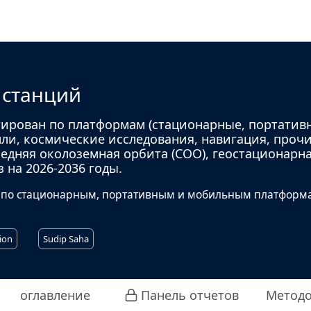
 станций
ирован по платформам (стационарные, портатив
ли, космические исследования, навигация, прочи
редняя околоземная орбита (СОО), геостационарн
 на 2026-2036 годы.
 по стационарным, портативным и мобильным платформ
ion
Sudip Saha
оглавление
Панель отчетов
Методо