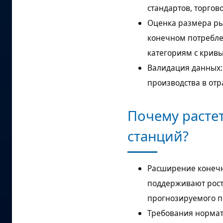
стандартов, торго
Оценка размера ры
конечном потребле
категориям с крив
Валидация данных:
производства в от
Почему расте
станций?
Расширение конечн
поддерживают рост
прогнозируемого п
Требования нормат