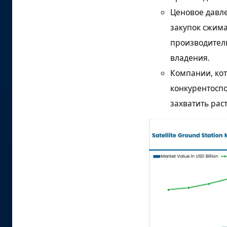
Ценовое давле
закупок сжим
производитель
владения.
Компании, ко
конкурентоспо
захватить рас