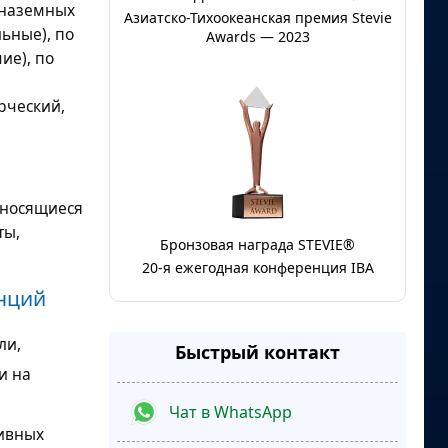
 наземных
Азиатско-Тихоокеанская премия Stevie
ьные), по
Awards — 2023
ие), по
рческий,
тносящиеся
ты,
Бронзовая награда STEVIE®
20-я ежегодная конференция IBA
нций
ли,
Быстрый контакт
и на
Чат в WhatsApp
тивных