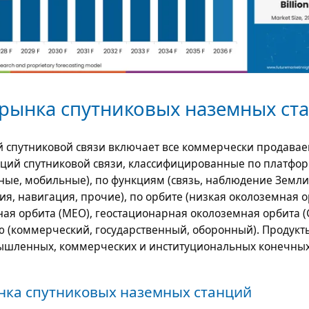
рынка спутниковых наземных ст
 спутниковой связи включает все коммерчески продава
ций спутниковой связи, классифицированные по платфо
ные, мобильные), по функциям (связь, наблюдение Земли
я, навигация, прочие), по орбите (низкая околоземная 
ная орбита (MEO), геостационарная околоземная орбита (G
 (коммерческий, государственный, оборонный). Продукт
ышленных, коммерческих и институциональных конечных
ка спутниковых наземных станций