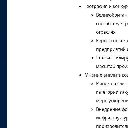
География и конку
рынка
Великобритани
Источники исследования
и библиография
способствует
отраслях.
Европа остае
предприятий 
Intelsat лиди
масштаб произ
Мнение аналитико
Рынок наземны
категории зак
мере ускорени
Внедрение фо
инфраструкту
производитель