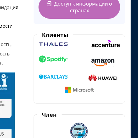
Доступ к информации о
лидация
странах
у
мости
Клиенты
ость,
ость
а.
Член