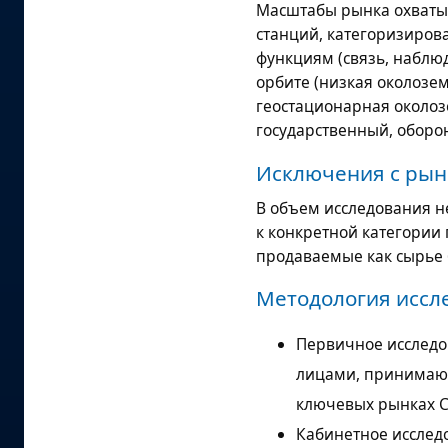
Масштабы рынка охваты
станций, категоризиров
функциям (связь, наблю
орбите (низкая околозем
геостационарная околоз
государственный, оборон
Исключения с рын
В объем исследования н
к конкретной категории
продаваемые как сырье 
Методология иссл
Первичное исследо
лицами, принимающ
ключевых рынках С
Кабинетное исслед