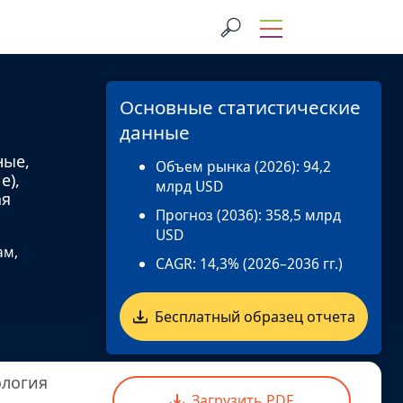
Основные статистические
данные
ные,
Объем рынка (2026):
94,2
е),
млрд USD
ая
Прогноз (2036):
358,5 млрд
USD
ам,
CAGR:
14,3% (2026–2036 гг.)
Бесплатный образец отчета
логия
Загрузить PDF