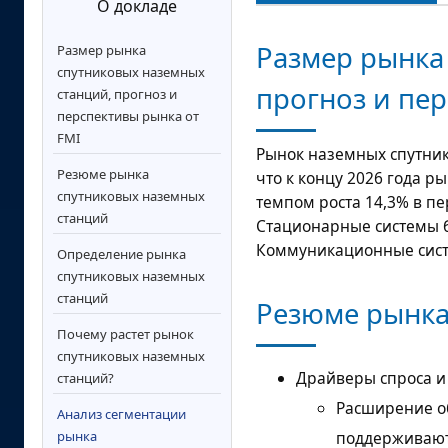
О докладе
Размер рынка
Размер рынка
спутниковых наземных
прогноз и пер
станций, прогноз и
перспективы рынка от
FMI
Рынок наземных спутни
Резюме рынка
что к концу 2026 года р
спутниковых наземных
темпом роста
14,3%
в пе
станций
Стационарные системы бу
Коммуникационные сист
Определение рынка
спутниковых наземных
станций
Резюме рынка
Почему растет рынок
спутниковых наземных
Драйверы спроса и
станций?
Расширение о
Анализ сегментации
поддерживают 
рынка