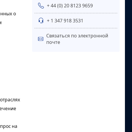
+ 44 (0) 20 8123 9659
анных о
+ 1 347 918 3531
м
Связаться по электронной
почте
отраслях
течение
прос на