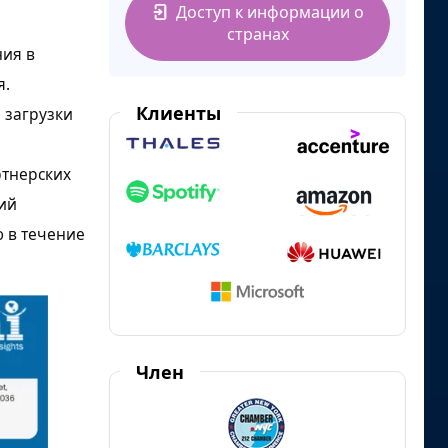
Доступ к информации о
странах
ия в
я.
Клиенты
 загрузки
.
тнерских
ий
ю в течение
Член