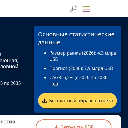
Основные статистические
данные
Размер рынка (2026):
4,3 млрд
и,
USD
вающая,
оловной
Прогноз (2036):
7,9 млрд USD
CAGR:
6,2% (с 2026 по 2036
5 по 2035
год)
Бесплатный образец отчета
логия
Загрузить PDF