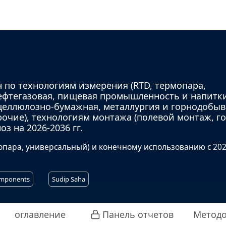
 по технологиям измерения (RTD, термопара,
нефтегазовая, пищевая промышленность и напитк
целлюлозно-бумажная, металлургия и горнодобы
рочие), технологиям монтажа (полевой монтаж, г
з на 2026-2036 гг.
опара, универсальный) и конечному использованию с 202
omponents
Sudip Saha
оглавление
Панель отчетов
Методо