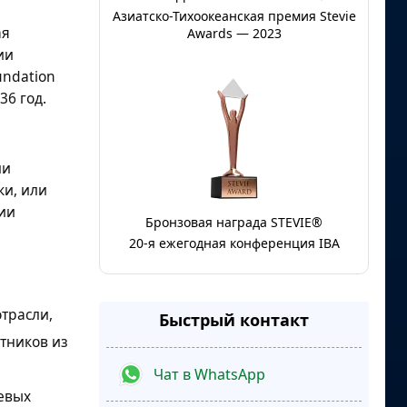
Азиатско-Тихоокеанская премия Stevie
ая
Awards — 2023
ии
undation
36 год.
ии
ки, или
ии
Бронзовая награда STEVIE®
20-я ежегодная конференция IBA
трасли,
Быстрый контакт
тников из
Чат в WhatsApp
левых