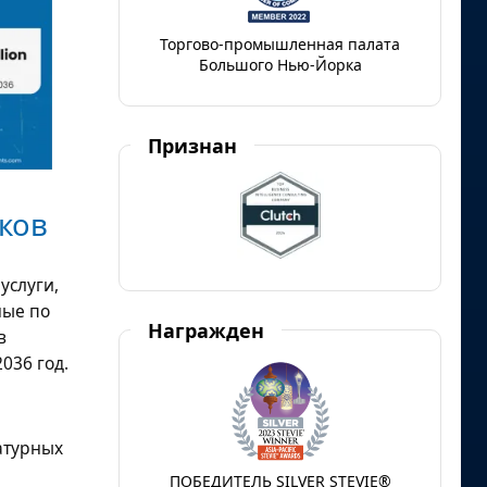
Торгово-промышленная палата
Большого Нью-Йорка
Признан
ков
услуги,
ные по
Награжден
в
036 год.
атурных
ПОБЕДИТЕЛЬ SILVER STEVIE®