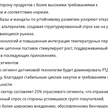
торону продуктов с более высокими требованиями к
м и соответствию нормам.
азы и мандаты по устойчивому развитию ускоряют отказ
альтернатив, создавая структурированный спрос как на 
ивающихся рынках.
ехнологий и повышенная интеграция температурных пер
ие цепочки поставок стимулируют рост, поддерживаемый
в последующих приложениях.
сегментов
о сегмент датчиковой технологии будет доминировать РТД
ду, благодаря стабильным циклам закупок и требованиям 
ьности.
сектор составляет 25% отраслевого сегмента, что отражае
ный спрос со стороны устоявшихся групп покупателей.
 к более широкому внедрению, обусловленному бенчмар