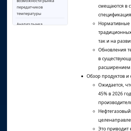
возможности рынка
смещаются в с
передатчиков
температуры
спецификация
Нормативные б
Анализ рынка
термодатчиков по
традиционных 
ключевым странам
так и на разв
Конкурентная среда и
Обновления т
стратегическое
в существующ
позиционирование
расширением 
Ключевые игроки на
Обзор продуктов и 
рынке датчиков
температуры
Ожидается, чт
45% в 2026 го
Область применения и
охват отчета
производител
Нефтегазовый 
Сегментация
целенаправлен
Источники
Это приводит
исследований и