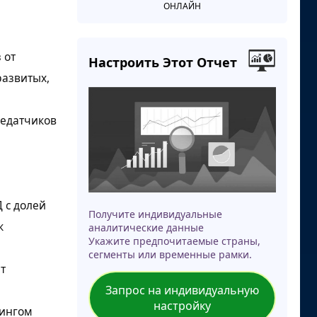
ОНЛАЙН
 от
Настроить Этот Отчет
развитых,
едатчиков
 с долей
Получите индивидуальные
к
аналитические данные
Укажите предпочитаемые страны,
сегменты или временные рамки.
т
Запрос на индивидуальную
настройку
кингом