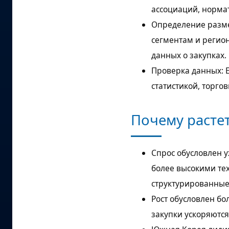
ассоциаций, нормат
Определение разме
сегментам и регио
данных о закупках.
Проверка данных: 
статистикой, торг
Почему расте
Спрос обусловлен 
более высокими те
структурированные
Рост обусловлен б
закупки ускоряются