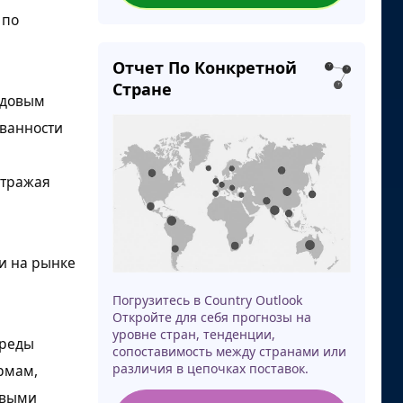
 по
Отчет По Конкретной
Стране
одовым
ованности
отражая
и на рынке
Погрузитесь в Country Outlook
Откройте для себя прогнозы на
уровне стран, тенденции,
среды
сопоставимость между странами или
различия в цепочках поставок.
ормам,
евыми