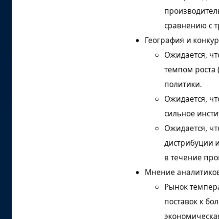
библиография
производител
сравнению с 
География и конку
Ожидается, чт
темпом роста 
политики.
Ожидается, чт
сильное инст
Ожидается, чт
дистрибуции и
в течение про
Мнение аналитико
Рынок темпер
поставок к бо
экономическая