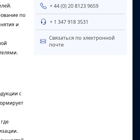
елей.
+ 44 (0) 20 8123 9659
рование по
+ 1 347 918 3531
нятия и
Связаться по электронной
ной
почте
телями.
дукции с
формирует
 где
изации.