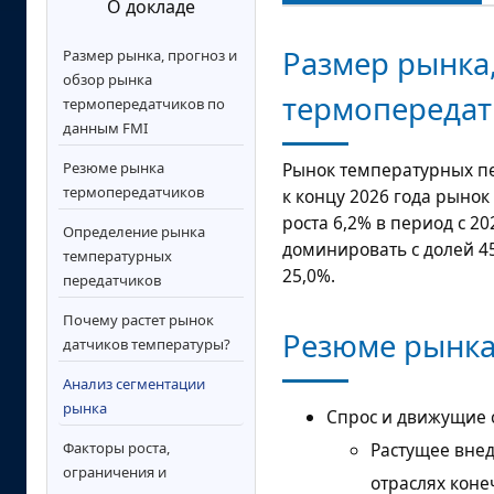
О докладе
Размер рынка,
Размер рынка, прогноз и
обзор рынка
термопередат
термопередатчиков по
данным FMI
Резюме рынка
Рынок температурных п
термопередатчиков
к концу 2026 года рынок
роста
6,2%
в период с 20
Определение рынка
доминировать с долей 45
температурных
25,0%.
передатчиков
Почему растет рынок
Резюме рынка
датчиков температуры?
Анализ сегментации
рынка
Спрос и движущие 
Растущее вне
Факторы роста,
ограничения и
отраслях коне