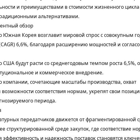
ьности и преимуществами в стоимости жизненного цикла
традиционными альтернативами.
рентный обзор
о Южная Корея возглавит мировой спрос с совокупным г
(CAGR) 6,6%, благодаря расширению мощностей и соглас
о США будут расти со среднегодовым темпом роста 6,5%, 
итуциональное и коммерческое внедрение.
о компании, сочетающие масштабы производства, охват
 возможности соответствия нормам, укрепят свои позици
гнозируемого периода.
в
атурных передатчиков движется от фрагментированной 
лее структурированной среде закупок, где соответствие н
 эффективность и надежность поставок становятся ключ