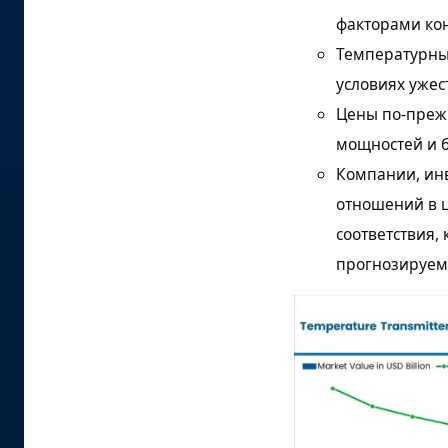
факторами ко
Температурны
условиях уже
Цены по-прежн
мощностей и 
Компании, ин
отношений в 
соответствия,
прогнозируемо