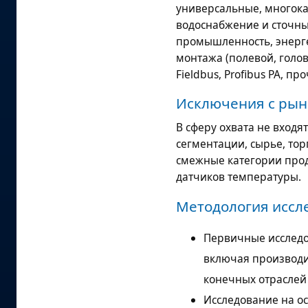
универсальные, многока
водоснабжение и сточны
промышленность, энерге
монтажа (полевой, головн
Fieldbus, Profibus PA, п
Исключения с рын
В сферу охвата не вход
сегментации, сырье, тор
смежные категории прод
датчиков температуры.
Методология иссл
Первичные исследо
включая производит
конечных отраслей
Исследование на о