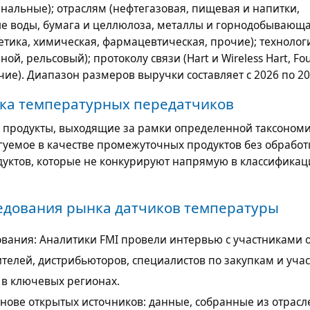
нальные); отраслям (нефтегазовая, пищевая и напитки,
е воды, бумага и целлюлоза, металлы и горнодобывающ
тика, химическая, фармацевтическая, прочие); технолог
ой, рельсовый); протоколу связи (Hart и Wireless Hart, Fo
рочие). Диапазон размеров выручки составляет с 2026 по 20
ка температурных передатчиков
ят продукты, выходящие за рамки определенной таксоном
гуемое в качестве промежуточных продуктов без обработ
уктов, которые не конкурируют напрямую в классификац
едования рынка датчиков температуры
вания: Аналитики FMI провели интервью с участниками о
елей, дистрибьюторов, специалистов по закупкам и учас
 в ключевых регионах.
снове открытых источников: данные, собранные из отрас