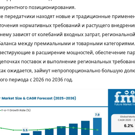
нкурентного позиционирования.
е передатчики находят новые и традиционные применен
сточения нормативных требований и растущего внедрени
ему зависят от колебаний входных затрат, региональной
баланса между премиальными и товарными категориями
вестирующие в расширение мощностей, обеспечение пар
цепочках поставок и выполнение региональных требован
 как ожидается, займут непропорционально большую дол
го периода с 2026 по 2036 год.